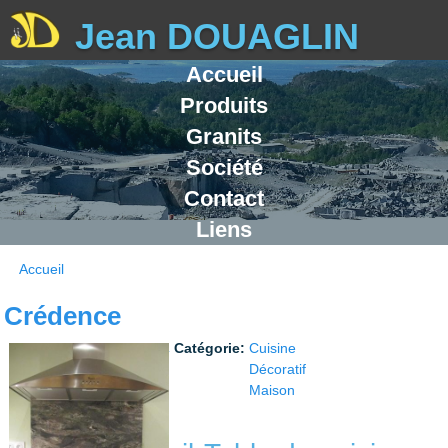
Jean DOUAGLIN
Accueil
Fabricant Gran
Produits
Granits
Société
Contact
Liens
Accueil
Vous êtes ici
Crédence
Catégorie:
Cuisine
Précédent
Pause
Suivant
Décoratif
Maison
Produits voisins: