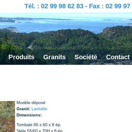
Tél. : 02 99 98 62 83 - Fax : 02 99 97
Produits
Granits
Société
Contact
Modèle déposé
Granit:
Lanhélin
Dimensions:
Tombale 85 x 60 x 8 ép.
Stèle 55/60 x 70H x 8 ép.